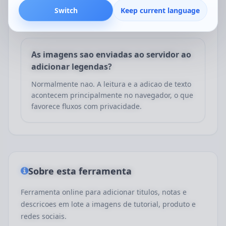
inferior conforme o layout e alternar entre
Switch
Keep current language
fundo claro ou escuro para melhorar a leitura.
As imagens sao enviadas ao servidor ao
adicionar legendas?
Normalmente nao. A leitura e a adicao de texto
acontecem principalmente no navegador, o que
favorece fluxos com privacidade.
Sobre esta ferramenta
Ferramenta online para adicionar titulos, notas e
descricoes em lote a imagens de tutorial, produto e
redes sociais.