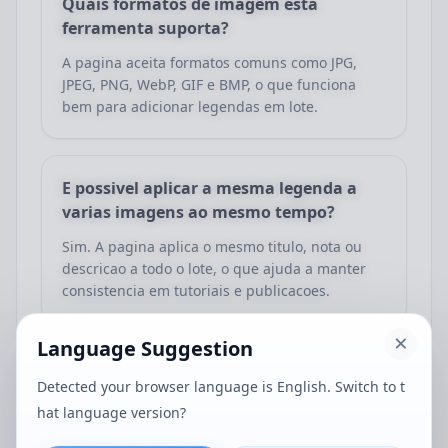
Quais formatos de imagem esta
ferramenta suporta?
A pagina aceita formatos comuns como JPG,
JPEG, PNG, WebP, GIF e BMP, o que funciona
bem para adicionar legendas em lote.
E possivel aplicar a mesma legenda a
varias imagens ao mesmo tempo?
Sim. A pagina aplica o mesmo titulo, nota ou
descricao a todo o lote, o que ajuda a manter
consistencia em tutoriais e publicacoes.
Language Suggestion
A legenda pode ser colocada no topo ou
Detected your browser language is English. Switch to t
na parte inferior?
hat language version?
Sim. Voce pode escolher uma barra superior ou