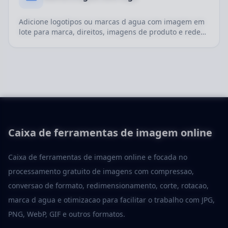
Adicione logotipos ou marcas d agua com imagem em
lote para marca, direitos, imagens de produto e redes
sociais.
Caixa de ferramentas de imagem online
Caixa de ferramentas de imagem online e focada no
processamento gratuito de imagens com compressao,
conversao de formato, redimensionamento, corte, rotacao,
marca d agua e otimizacao para facilitar o trabalho com JPG,
PNG, WebP, GIF e outros formatos.