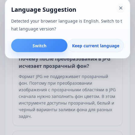
Обычно нет. Этот инструмент использует
локальную обработку в браузере, поэтому
Language Suggestion
чтение, конвертация и экспорт выполняются
Detected your browser language is English. Switch to t
в основном на текущем устройстве. Это
лучше защищает конфиденциальность
hat language version?
содержимого изображений.
Switch
Keep current language
Почему после преобразования в JPG
исчезает прозрачный фон?
Формат JPG не поддерживает прозрачный
фон. Поэтому при преобразовании
изображения с прозрачными областями в JPG
сначала нужно заполнить фон цветом. В этом
инструменте доступны прозрачный, белый и
черный варианты заливки фона для разных
задач.