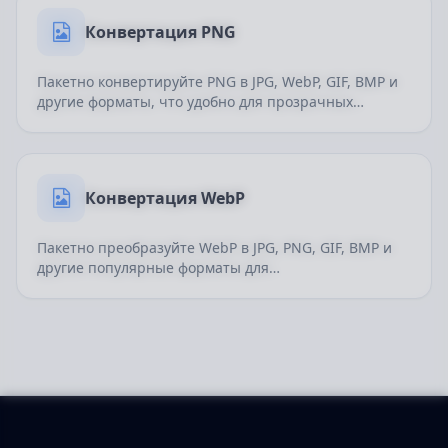
Конвертация PNG
Пакетно конвертируйте PNG в JPG, WebP, GIF, BMP и
другие форматы, что удобно для прозрачных
изображений, веб-ресурсов, интерфейсных иконок и
дизайнерских файлов.
Конвертация WebP
Пакетно преобразуйте WebP в JPG, PNG, GIF, BMP и
другие популярные форматы для
кроссплатформенного использования, обмена,
дизайнерских задач и лучшей веб-совместимости.