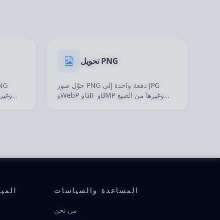
تحويل PNG
حوّل صور PNG دفعة واحدة إلى JPG
وWebP وGIF وBMP وغيرها من الصيغ
الشائعة، وهو مناسب للصور ذات الخلفية
الشفافة ومواد الويب والأيقونات وملفات
التصميم.
المساعدة والسياسات
المي
من نحن