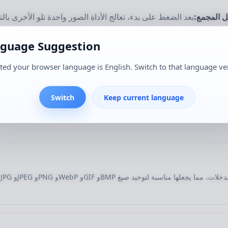
يل المجمع:
بعد الضغط على بدء، تعالج الأداة الصور واحدة تلو الأخرى ب
guage Suggestion
تائج الإخراج:
بعد اكتمال التحويل، يمكنك مراجعة صيغة الإخراج وحجم
ted your browser language is English. Switch to that language ve
لاستخدام في سيناريوهات أخرى:
تصبح الصور الناتجة بعد المعالجة أنس
Switch
Keep current language