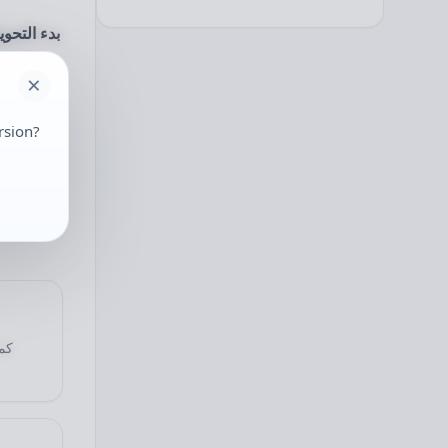
بدء التحو
مراجعة ن
rsion?
متابعة ا