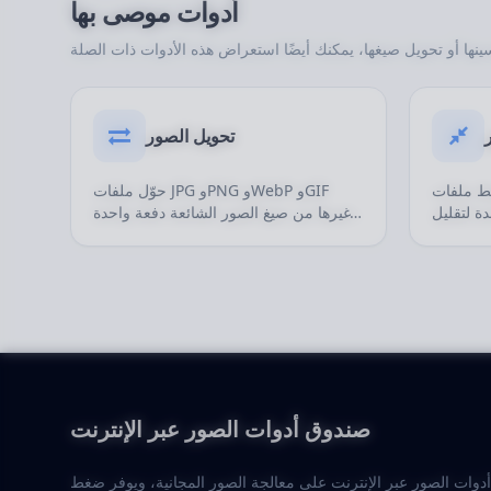
أدوات موصى بها
تحويل الصور
 JPG وPNG وWebP وغيرها
حوّل ملفات JPG وPNG وWebP وGIF
ة لتقليل
وغيرها من صيغ الصور الشائعة دفعة واحدة
ى الجودة
لتصديرها بسرعة إلى صيغ أنسب للنشر
ها مناسبة
على الويب والمشاركة والرفع ومتابعة
ركة وصور
التحرير.
صندوق أدوات الصور عبر الإنترنت
دوات الصور عبر الإنترنت على معالجة الصور المجانية، ويوفر ضغط