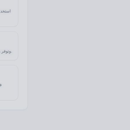
استخدا
صيغة JPG لا تدعم الخلفيات الشفافة، لذلك يجب تعبئة لون للخلفية قبل التحويل إلى JPG. وتوفر هذه الأداة خيارات معالجة شفافة وبيضاء وسوداء.
ف