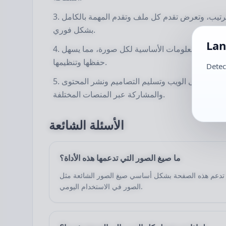
الترتيب، وتعرض تقدم كل ملف وتقدم المهمة بالكامل
بشكل فوري.
Lan
 الملف والمعلومات الأساسية لكل صورة، مما يسهل
حفظها وتنظيمها.
Detec
ب للرفع على الويب وتسليم التصاميم ونشر المحتوى
والمشاركة عبر المنصات المختلفة.
الأسئلة الشائعة
ما صيغ الصور التي تدعمها هذه الأداة؟
تدعم هذه الصفحة بشكل أساسي صيغ الصور الشائعة مثل JPG وJPEG وPNG وWebP وGIF وBMP كمدخلات، مما يجعلها مناسبة لتوحيد صيغ
الصور في الاستخدام اليومي.