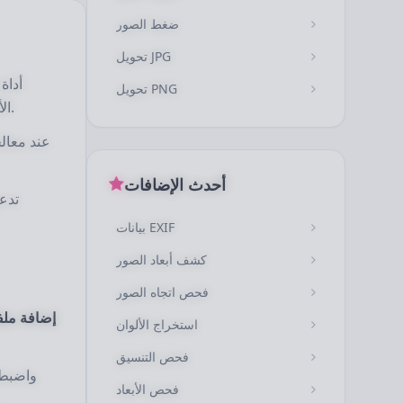
ضغط الصور
تحويل JPG
أداة
تحويل PNG
واحدة وتحويلها إلى صيغ إخراج مثل JPG وPNG وWebP الأكثر ملاءمة لتنظيم المواد وتحسين الويب والنشر على منصات متعددة.
عند معال
أحدث الإضافات
تدعم
بيانات EXIF
كشف أبعاد الصور
فحص اتجاه الصور
إضافة ملف
استخراج الألوان
فحص التنسيق
فحص الأبعاد