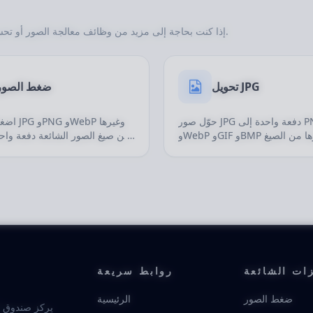
إذا كنت بحاجة إلى مزيد من وظائف معالجة الصور أو تحسينها أو تحويل صيغها، يمكنك أيضًا استعراض هذه الأدوات ذات الصلة.
تحويل JPG
ضغط الصور
حوّل صور JPG دفعة واحدة إلى PNG
اضغط ملفات
وWebP وGIF وBMP وغيرها من الصيغ
من صيغ الصور الشائعة دفعة واحد
الشائعة لتحسين الويب والمشاركة
حجم الملف مع الحفاظ عل
والمستندات ومتابعة التحرير.
البصرية قدر الإمكان، مما يجعل
للرفع على الويب والمشا
المنتجات ونشر المحتوى.
زات الشائعة
روابط سريعة
ضغط الصور
الرئيسية
يركز صندوق أ