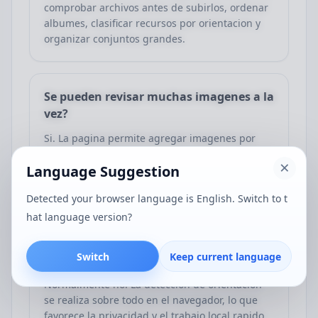
comprobar archivos antes de subirlos, ordenar
albumes, clasificar recursos por orientacion y
organizar conjuntos grandes.
Se pueden revisar muchas imagenes a la
vez?
Si. La pagina permite agregar imagenes por
lotes y muestra el resultado de orientacion para
Language Suggestion
cada archivo, lo que facilita revisar un conjunto
completo.
Detected your browser language is English. Switch to t
hat language version?
Se suben las imagenes al servidor
Switch
Keep current language
durante esta comprobacion?
Normalmente no. La deteccion de orientacion
se realiza sobre todo en el navegador, lo que
favorece la privacidad y el trabajo local rapido.