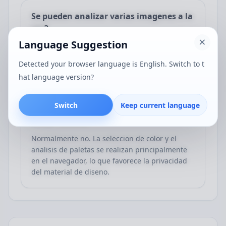
Se pueden analizar varias imagenes a la
vez?
Language Suggestion
Si. La pagina admite importar imagenes por
lotes y puede cambiar entre ellas en la lista
Detected your browser language is English. Switch to t
izquierda en cualquier momento.
hat language version?
Switch
Keep current language
Se suben las imagenes al servidor al
tomar colores?
Normalmente no. La seleccion de color y el
analisis de paletas se realizan principalmente
en el navegador, lo que favorece la privacidad
del material de diseno.