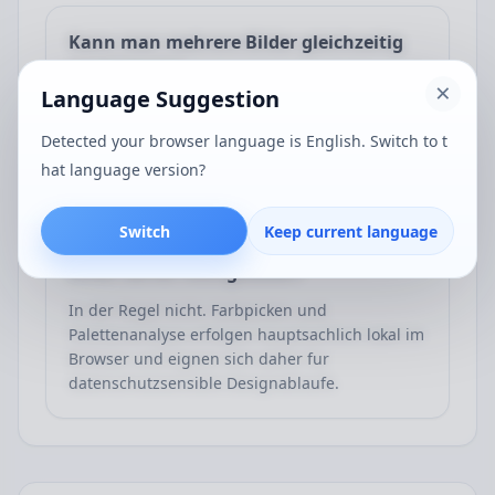
Kann man mehrere Bilder gleichzeitig
analysieren?
Language Suggestion
Ja. Die Seite unterstutzt den Stapelimport von
Bildern, und Sie konnen jederzeit in der linken
Detected your browser language is English. Switch to t
Liste zwischen ihnen wechseln.
hat language version?
Switch
Keep current language
Werden Bilder beim Farbaufnehmen auf
einen Server hochgeladen?
In der Regel nicht. Farbpicken und
Palettenanalyse erfolgen hauptsachlich lokal im
Browser und eignen sich daher fur
datenschutzsensible Designablaufe.