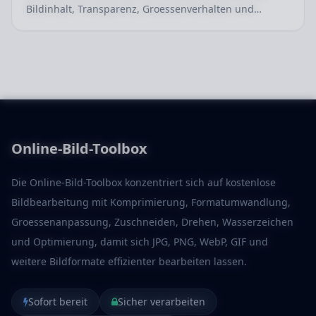
Bildinhalt, Transparenz, Groessenverhalten und
grundlegende Darstellung schnell zu pruefen.
Online-Bild-Toolbox
Die Online-Bild-Toolbox konzentriert sich auf kostenlose
Bildbearbeitung mit Komprimierung, Formatumwandlung,
Groessenanpassung, Zuschneiden, Drehen, Wasserzeichen
und Optimierung, damit sich JPG, PNG, WebP, GIF und
weitere Bildformate effizienter bearbeiten lassen.
Sofort bereit
Sicher verarbeiten