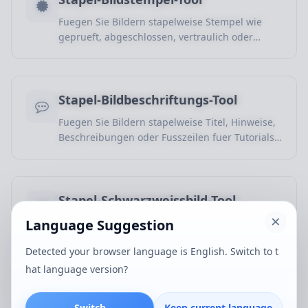
Fuegen Sie Bildern stapelweise Stempel wie
geprueft, abgeschlossen, vertraulich oder
Entwurf fuer Bueroprozesse und interne
Pruefung hinzu.
Stapel-Bildbeschriftungs-Tool
Fuegen Sie Bildern stapelweise Titel, Hinweise,
Beschreibungen oder Fusszeilen fuer Tutorials,
Produkte und Inhalte hinzu.
Stapel-Schwarzweissbild-Tool
Language Suggestion
Wandeln Sie Farbbilder stapelweise in
Schwarzweiss um, geeignet fuer Poster, Druck,
Detected your browser language is English. Switch to t
einheitliche Gestaltung und klassische Stile.
hat language version?
Stapel-Bildhelligkeit anpassen
Switch
Keep current language