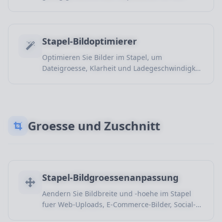
Dateigroesse zu verringern und die
Bildqualitaet moeglichst zu erhalten. Ideal fuer
Web-Uploads, Freigabe, E-Commerce-
Produktbilder und Veroeffentlichungen.
Stapel-Bildoptimierer
Optimieren Sie Bilder im Stapel, um
Dateigroesse, Klarheit und Ladegeschwindigkeit
fuer Websites, Shops und Inhalte
auszubalancieren.
Groesse und Zuschnitt
Stapel-Bildgroessenanpassung
Aendern Sie Bildbreite und -hoehe im Stapel
fuer Web-Uploads, E-Commerce-Bilder, Social-
Media-Cover und Inhalte.