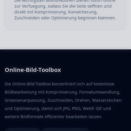
Die wichtigsten Bildfunktionen stehen sofort online
zur Verfuegung, sodass Sie die Seite oeffnen und
direkt mit Komprimierung, Konvertierung,
Zuschneiden oder Optimierung beginnen koennen.
Online-Bild-Toolbox
Die Online-Bild-Toolbox konzentriert sich auf kostenlose
Bildbearbeitung mit Komprimierung, Formatumwandlung,
Groessenanpassung, Zuschneiden, Drehen, Wasserzeichen
und Optimierung, damit sich JPG, PNG, WebP, GIF und
weitere Bildformate effizienter bearbeiten lassen.