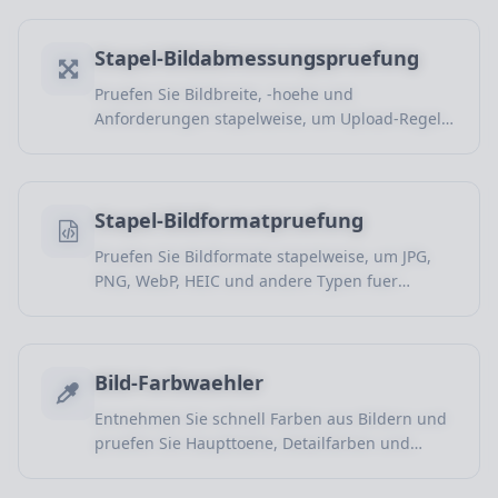
pruefen.
Stapel-Bildabmessungspruefung
Pruefen Sie Bildbreite, -hoehe und
Anforderungen stapelweise, um Upload-Regeln,
Designvorgaben und Lieferstandards zu
bestaetigen.
Stapel-Bildformatpruefung
Pruefen Sie Bildformate stapelweise, um JPG,
PNG, WebP, HEIC und andere Typen fuer
Uploads und Materialpruefung zu erkennen.
Bild-Farbwaehler
Entnehmen Sie schnell Farben aus Bildern und
pruefen Sie Haupttoene, Detailfarben und
gaengige Farbwerte fuer Design, Paletten und
Markenfarben.