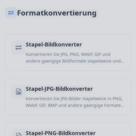
Formatkonvertierung
Stapel-Bildkonverter
Konvertieren Sie JPG, PNG, WebP, GIF und
andere gaengige Bildformate stapelweise und
exportieren Sie Dateien schnell in Formate, die
sich besser fuer Webveroeffentlichung,
Freigabe, Upload oder weitere Bearbeitung
eignen.
Stapel-JPG-Bildkonverter
Konvertieren Sie JPG-Bilder stapelweise in PNG,
WebP, GIF, BMP und andere gaengige Formate
fuer Web-Optimierung, Freigabe, Dokumente
und weitere Bearbeitung.
Stapel-PNG-Bildkonverter