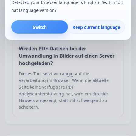
Detected your browser language is English. Switch to t
besser geeignet ist, wenn die Dateigroesse
hat language version?
kontrolliert werden soll. Sie konnen das Format
wahlen, das am besten zu Ihrem tatsachlichen
Einsatz passt.
Switch
Keep current language
Werden PDF-Dateien bei der
Umwandlung in Bilder auf einen Server
hochgeladen?
Dieses Tool setzt vorrangig auf die
Verarbeitung im Browser. Wenn die aktuelle
Seite keine verfugbare PDF-
Analyseunterstutzung hat, wird ein direkter
Hinweis angezeigt, statt stillschweigend zu
scheitern.