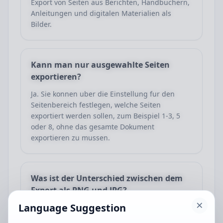
Export von Seiten aus Berichten, Handbuchern,
Anleitungen und digitalen Materialien als
Bilder.
Kann man nur ausgewahlte Seiten
exportieren?
Ja. Sie konnen uber die Einstellung fur den
Seitenbereich festlegen, welche Seiten
exportiert werden sollen, zum Beispiel 1-3, 5
oder 8, ohne das gesamte Dokument
exportieren zu mussen.
Was ist der Unterschied zwischen dem
Export als PNG und JPG?
Language Suggestion
PNG eignet sich besser zum Erhalt von
Seitendetails und klaren Kanten, wahrend JPG