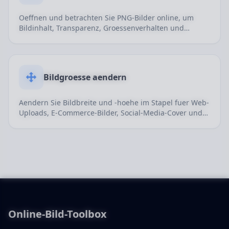
Oeffnen und betrachten Sie PNG-Bilder online, um
Bildinhalt, Transparenz, Groessenverhalten und
grundlegende Darstellung schnell zu pruefen.
Bildgroesse aendern
Aendern Sie Bildbreite und -hoehe im Stapel fuer Web-
Uploads, E-Commerce-Bilder, Social-Media-Cover und
Inhalte.
Online-Bild-Toolbox