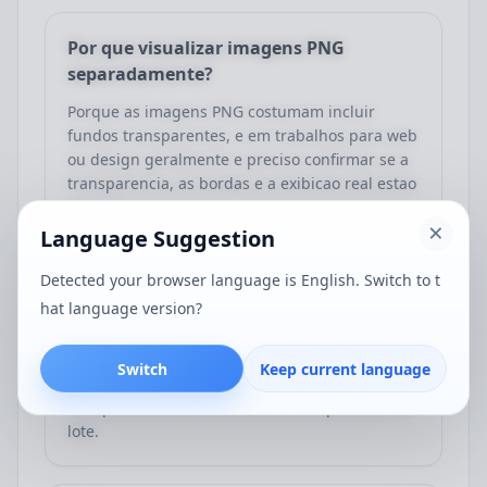
Por que visualizar imagens PNG
separadamente?
Porque as imagens PNG costumam incluir
fundos transparentes, e em trabalhos para web
ou design geralmente e preciso confirmar se a
transparencia, as bordas e a exibicao real estao
corretas.
Language Suggestion
Detected your browser language is English. Switch to t
E possivel visualizar varias imagens PNG
hat language version?
ao mesmo tempo?
Sim. Voce pode adicionar varias imagens PNG
Switch
Keep current language
ao mesmo tempo, e a pagina as exibira em uma
lista para facilitar a revisao e a comparacao em
lote.