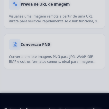
Previa de URL de imagem
Visualize uma imagem remota a partir de uma URL
direta para verificar rapidamente se o link funciona, se
o arquivo esta acessivel e como a imagem e exibida.
Conversao PNG
Converta em lote imagens PNG para JPG, WebP, GIF,
BMP e outros formatos comuns, ideal para imagens
com transparencia, recursos web, icones e arquivos de
design.