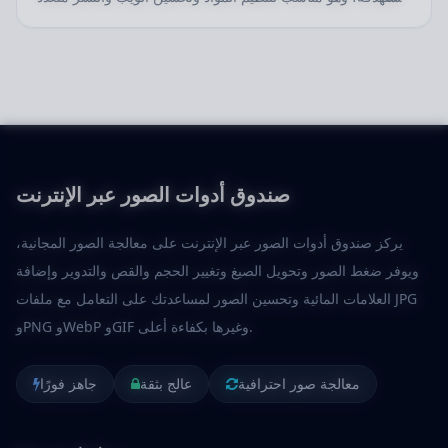
المنصات.
صندوق أدوات الصور عبر الإنترنت
يركز صندوق أدوات الصور عبر الإنترنت على معالجة الصور المجانية،
ويوفر ضغط الصور وتحويل الصيغ وتغيير الحجم والقص والتدوير وإضافة
العلامات المائية وتحسين الصور لمساعدتك على التعامل مع ملفات JPG
وPNG وWebP وGIF وغيرها بكفاءة أعلى.
معالجة صور احترافية
عالج بثقة
جاهز فورًا