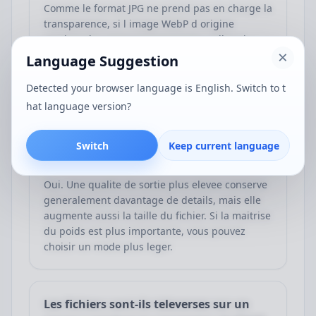
Comme le format JPG ne prend pas en charge la
transparence, si l image WebP d origine
contient des zones transparentes, celles-ci
doivent etre remplies avec une couleur de fond
Language Suggestion
pendant la conversion afin d eviter des
resultats inattendus.
Detected your browser language is English. Switch to t
hat language version?
La qualite de sortie influence-t-elle la
Switch
Keep current language
nettete ?
Oui. Une qualite de sortie plus elevee conserve
generalement davantage de details, mais elle
augmente aussi la taille du fichier. Si la maitrise
du poids est plus importante, vous pouvez
choisir un mode plus leger.
Les fichiers sont-ils televerses sur un