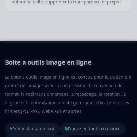
reduire la taille, supprimer la transparence et preparer
les fichiers pour le web.
Boite a outils image en ligne
La boite a outils image en ligne est concue pour le traitement
gratuit des images avec la compression, la conversion de
format, le redimensionnement, le recadrage, la rotation, le
filigrane et l optimisation afin de gerer plus efficacement les
fichiers JPG, PNG, WebP, GIF et autres.
Pret instantanement
Traitez en toute confiance