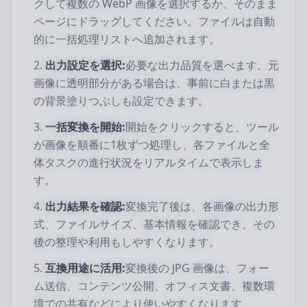
クして複数の WebP 画像を選択するか、そのまま
ページにドラッグしてください。ファイルは自動
的に一括処理リストへ追加されます。
出力設定を選択:
必要な出力品質を選べます。元
画像に透明部分がある場合は、事前に白または黒
の背景塗りつぶしも設定できます。
一括変換を開始:
開始をクリックすると、ツール
が画像を順番に1枚ずつ処理し、各ファイルと全
体タスクの進行状況をリアルタイムで表示しま
す。
出力結果を確認:
変換完了後は、各画像の出力形
式、ファイルサイズ、基本情報を確認でき、その
後の整理や利用もしやすくなります。
互換用途に活用:
変換後の JPG 画像は、フォー
ム送信、コンテンツ公開、オフィス文書、複数環
境での共有などにより使いやすくなります。