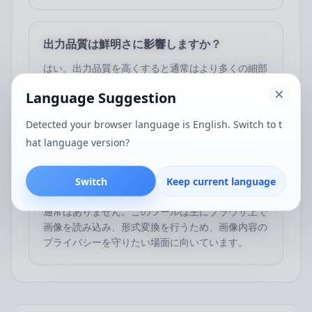
出力品質は鮮明さに影響しますか？
はい。出力品質を高くすると通常はより多くの細部
を残せますが、そのぶんファイルサイズも大きくな
Language Suggestion
ります。容量の管理を優先したい場合は、より軽量
な設定を選べます。
Detected your browser language is English. Switch to t
hat language version?
WebP を JPG に変換する際にサーバーへアッ
Switch
Keep current language
プロードされますか？
通常はありません。このツールは主にブラウザ上で
画像を読み込み、形式変換を行うため、画像内容の
プライバシーを守りたい場面に向いています。