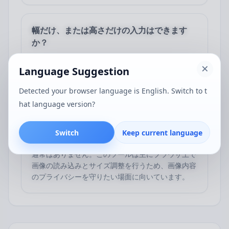
幅だけ、または高さだけの入力はできます
か？
はい。片方のサイズだけを入力した場合は、縦横比
Language Suggestion
を保ったままもう一方のサイズが自動計算されるた
め、すばやく一括リサイズできます。
Detected your browser language is English. Switch to t
hat language version?
画像サイズ調整時にサーバーへアップロード
Switch
Keep current language
されますか？
通常はありません。このツールは主にブラウザ上で
画像の読み込みとサイズ調整を行うため、画像内容
のプライバシーを守りたい場面に向いています。