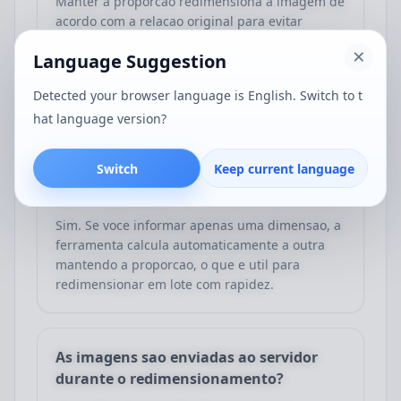
Manter a proporcao redimensiona a imagem de
acordo com a relacao original para evitar
deformacoes. Forcar o tamanho gera
Language Suggestion
exatamente a largura e a altura informadas, o
que e util quando todas as imagens precisam
Detected your browser language is English. Switch to t
ter dimensoes fixas iguais.
hat language version?
Switch
Keep current language
E possivel informar apenas a largura ou
apenas a altura?
Sim. Se voce informar apenas uma dimensao, a
ferramenta calcula automaticamente a outra
mantendo a proporcao, o que e util para
redimensionar em lote com rapidez.
As imagens sao enviadas ao servidor
durante o redimensionamento?