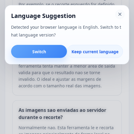
Por exemplo, se o recorte esquerdo for definido
como 20, a ferramenta remove 20 pixels do lado
Language Suggestion
esquerdo de cada imagem.
Detected your browser language is English. Switch to t
hat language version?
O que acontece se os valores de recorte
forem muito altos?
Switch
Keep current language
Se os valores de recorte forem muito altos, a
ferramenta tenta manter a menor area de saida
valida para que o resultado nao se torne
invalido. O ideal e ajustar as margens de
acordo com o tamanho real das imagens.
As imagens sao enviadas ao servidor
durante o recorte?
Normalmente nao. Esta ferramenta le e recorta