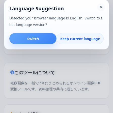
Language Suggestion
画像をPDFに変換する際にサーバーへアップ
Detected your browser language is English. Switch to t
ロードされますか？
hat language version?
通常はありません。このツールは主にブラウザ上で
画像を読み込み、PDFを生成するため、画像内容の
Switch
Keep current language
プライバシーを守りたい場面に向いています。
このツールについて
複数画像を一括でPDFにまとめられるオンライン画像PDF
変換ツールです。資料整理や共有に適しています。