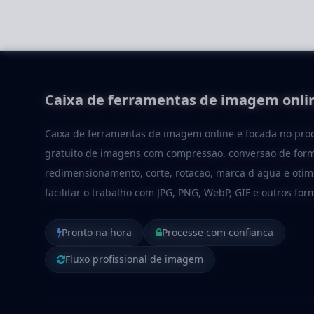
edicao 
Caixa de ferramentas de imagem onli
Caixa de ferramentas de imagem online e focada no pr
gratuito de imagens com compressao, conversao de form
redimensionamento, corte, rotacao, marca d agua e otim
facilitar o trabalho com JPG, PNG, WebP, GIF e outros for
Pronto na hora
Processe com confianca
Fluxo profissional de imagem