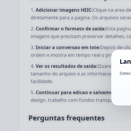
Adicionar imagens HEIC:
Clique na area de
diretamente para a pagina. Os arquivos sera
Confirmar o formato de saida:
Esta pagin
imagens que precisam preservar detalhes, co
Iniciar a conversao em lote:
Depois de cli
ordem e mostra em tempo real o progresso d
Lan
Ver os resultados de saida:
Quando a conve
Detec
tamanho do arquivo e as informacoes basica
facilidade.
Continuar para edicao e salvamento:
As 
design, trabalho com fundos transparentes e
Perguntas frequentes