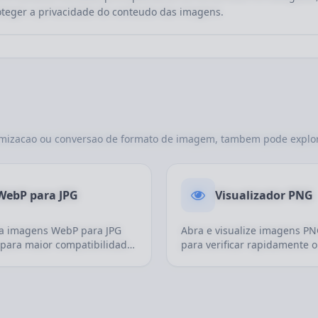
teger a privacidade do conteudo das imagens.
timizacao ou conversao de formato de imagem, tambem pode explor
WebP para JPG
Visualizador PNG
a imagens WebP para JPG
Abra e visualize imagens PN
 para maior compatibilidade
para verificar rapidamente o
positivos antigos, software
conteudo, a transparencia, o
 mais uploads.
tamanho e a exibicao basica