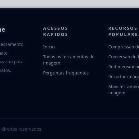
ne
ACESSOS
RECURSOS
RAPIDOS
POPULARE
ocessamento
Inicio
Compressao d
ato,
Todas as ferramentas de
Conversao de 
izacao para
imagem
Redimensiona
matos.
Perguntas frequentes
Recortar ima
Mais ferramen
imagem
direitos reservados.