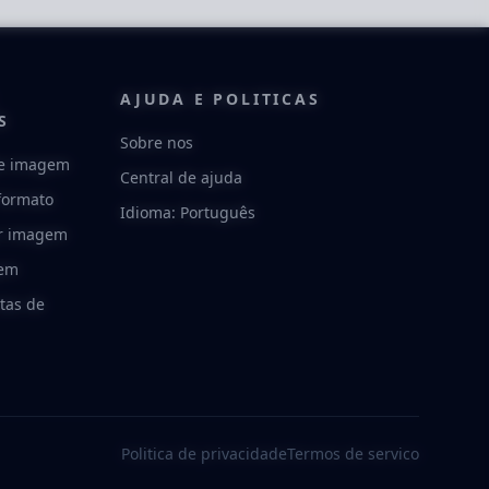
AJUDA E POLITICAS
S
Sobre nos
e imagem
Central de ajuda
formato
Idioma: Português
r imagem
gem
tas de
Politica de privacidade
Termos de servico