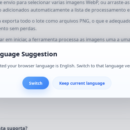
de envio para selecionar varias imagens WebP, ou arraste-as
o adicionados automaticamente a lista de processamento e
a exporta todo o lote como arquivos PNG, o que e adequad
ento sem perdas.
car em iniciar, a ferramenta processa as imagens uma a um
e cada arquivo e da tarefa completa.
guage Suggestion
rsao terminar, voce podera conferir o formato de saida, o
s de cada imagem para organiza-las e arquiva-las com mais
ted your browser language is English. Switch to that language ve
Switch
Keep current language
imagens PNG convertidas sao mais adequadas para edicao 
alvamento de alta qualidade.
nta suporta?