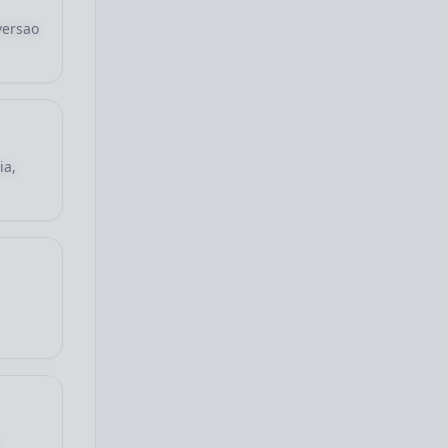
versao
ia,
,