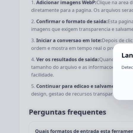
Adicionar imagens WebP:
Clique na area 
diretamente para a pagina. Os arquivos sera
Confirmar o formato de saida:
Esta pagin
imagens que exigem transparencia e salvam
Iniciar a conversao em lote:
Depois de cli
ordem e mostra em tempo real o progresso d
Lan
Ver os resultados de saida:
Quando a conve
tamanho do arquivo e as informacoes basica
Detec
facilidade.
Continuar para edicao e salvamento:
As 
design, gestao de recursos transparentes e s
Perguntas frequentes
Quais formatos de entrada esta ferrame