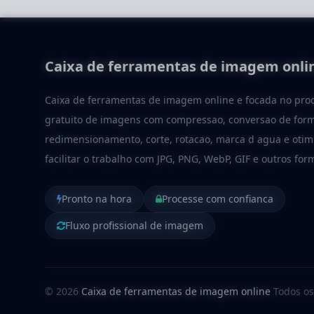
Caixa de ferramentas de imagem onli
Caixa de ferramentas de imagem online e focada no pr
gratuito de imagens com compressao, conversao de form
redimensionamento, corte, rotacao, marca d agua e otim
facilitar o trabalho com JPG, PNG, WebP, GIF e outros for
Pronto na hora
Processe com confianca
Fluxo profissional de imagem
© 2026
Caixa de ferramentas de imagem online
Todos os 