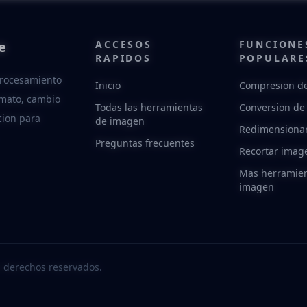
e
ACCESOS
FUNCIONE
RAPIDOS
POPULARE
procesamiento
Inicio
Compresion d
rmato, cambio
Todas las herramientas
Conversion de
cion para
de imagen
Redimensiona
Preguntas frecuentes
Recortar imag
Mas herramien
imagen
 derechos reservados.