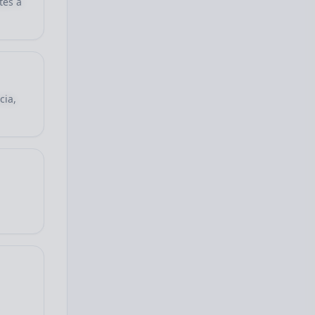
tes a
cia,