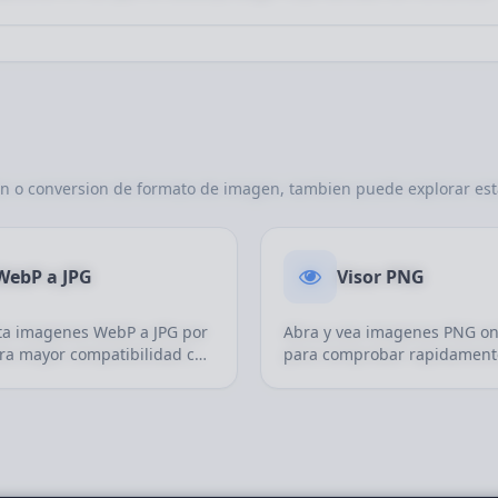
on o conversion de formato de imagen, tambien puede explorar est
WebP a JPG
Visor PNG
ta imagenes WebP a JPG por
Abra y vea imagenes PNG on
ara mayor compatibilidad con
para comprobar rapidament
ivos antiguos, software
contenido, la transparencia, 
 mas cargas.
tamano y la visualizacion bas