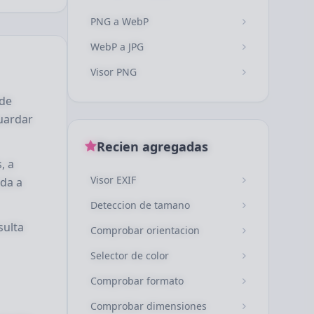
PNG a WebP
WebP a JPG
Visor PNG
ede
uardar
Recien agregadas
, a
Visor EXIF
uda a
Deteccion de tamano
sulta
Comprobar orientacion
Selector de color
Comprobar formato
Comprobar dimensiones