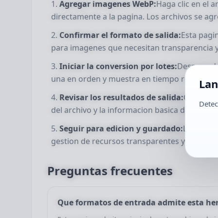
Agregar imagenes WebP:
Haga clic en el 
directamente a la pagina. Los archivos se ag
Confirmar el formato de salida:
Esta pagi
para imagenes que necesitan transparencia y
Iniciar la conversion por lotes:
Despues de 
una en orden y muestra en tiempo real el pro
Lan
Revisar los resultados de salida:
Cuando te
Detec
del archivo y la informacion basica de cada i
Seguir para edicion y guardado:
Las imag
gestion de recursos transparentes y guardado
Preguntas frecuentes
Que formatos de entrada admite esta he